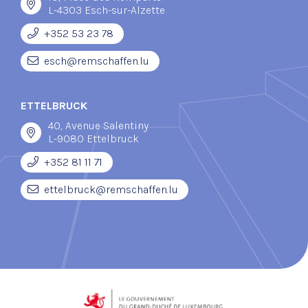
L-4303 Esch-sur-Alzette
+352 53 23 78
esch@remschaffen.lu
ETTELBRUCK
40, Avenue Salentiny
L-9080 Ettelbruck
+352 81 11 71
ettelbruck@remschaffen.lu