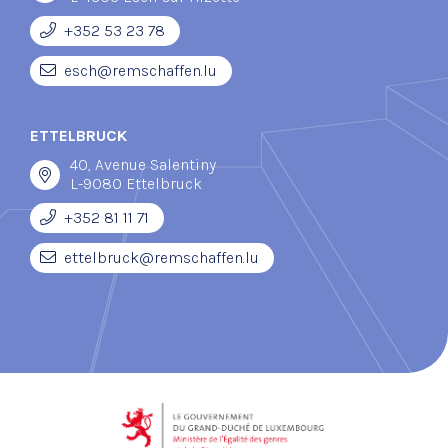
+352 53 23 78
esch@remschaffen.lu
ETTELBRUCK
40, Avenue Salentiny
L-9080 Ettelbruck
+352 81 11 71
ettelbruck@remschaffen.lu