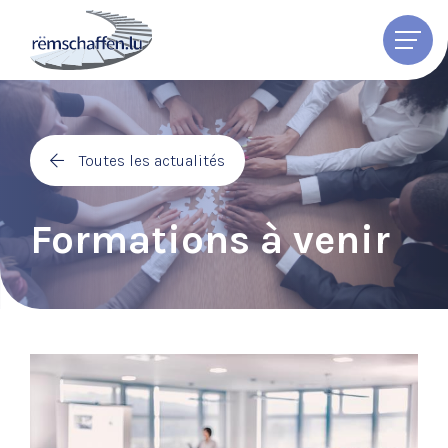
fr
FR
DE
EN
À propos
Toutes les actualités
Services
Formations à venir
Formations
Contact
Accueil